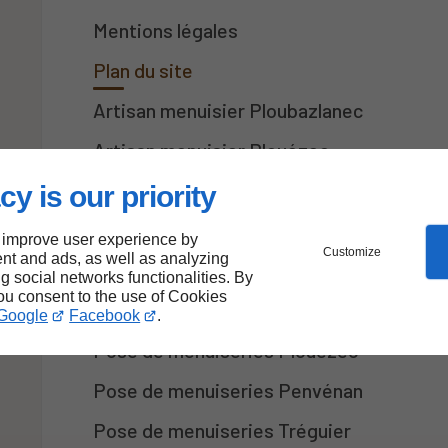
Mentions légales
Plan du site
Artisan menuisier Ploubazlanec
Artisan menuisier Plouézec
Artisan menuisier Penvénan
cy is our priority
Artisan menuisier Tréguier
 improve user experience by
Customize
nt and ads, as well as analyzing
Artisan menuisier Pleubian
ng social networks functionalities. By
you consent to the use of Cookies
Pose de menuiseries Ploubazlanec
Google
Facebook
.
Pose de menuiseries Plouézec
Pose de menuiseries Penvénan
Pose de menuiseries Tréguier