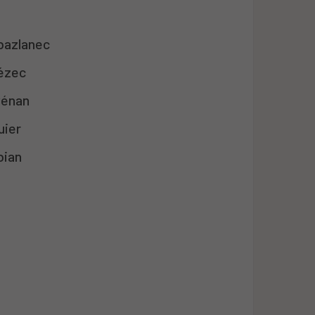
ubazlanec
uézec
vénan
uier
bian