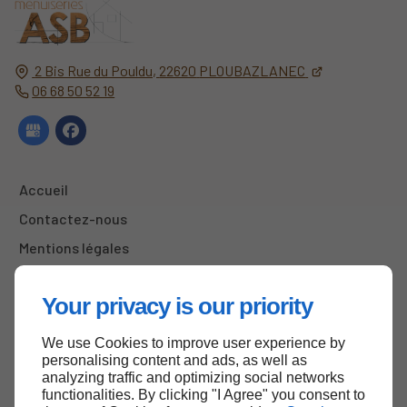
2 Bis Rue du Pouldu,
22620
PLOUBAZLANEC
06 68 50 52 19
Accueil
Contactez-nous
Mentions légales
Plan du site
Your privacy is our priority
We use Cookies to improve user experience by
Haut de page
personalising content and ads, as well as
analyzing traffic and optimizing social networks
functionalities. By clicking "I Agree" you consent to