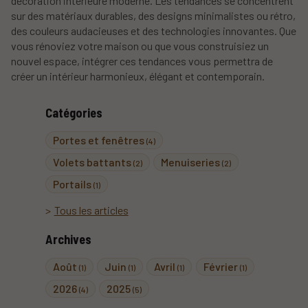
décoration intérieure moderne. Les tendances se concentrent
sur des matériaux durables, des designs minimalistes ou rétro,
des couleurs audacieuses et des technologies innovantes. Que
vous rénoviez votre maison ou que vous construisiez un
nouvel espace, intégrer ces tendances vous permettra de
créer un intérieur harmonieux, élégant et contemporain.
Catégories
Portes et fenêtres
(4)
Volets battants
Menuiseries
(2)
(2)
Portails
(1)
Tous les articles
Archives
Août
Juin
Avril
Février
(1)
(1)
(1)
(1)
2026
2025
(4)
(5)