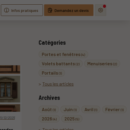
Infos pratiques
Demandez un devis
Catégories
Portes et fenêtres
(4)
Volets battants
Menuiseries
(2)
(2)
Portails
(1)
Tous les articles
Archives
Août
Juin
Avril
Février
(1)
(1)
(1)
(1)
01/12/2025
2026
2025
(4)
(5)
Tous les articles