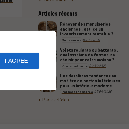
garder
Articles récents
Rénover des menuiseries
anciennes : est-ce un
investissement rentable ?
01/08/2026
Menuiseries
Volets roulants ou battants :
quel système de fermeture
choisir pour votre maison ?
I AGREE
01/06/2026
Volets battants
Les dernières tendances en
matière de portes intérieures
pour un intérieur moderne
01/04/2026
Portes et fenêtres
Plus d'articles