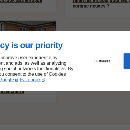
un look authentique
fenêtres en bois pour les 
comme neuves ?
cy is our priority
 improve user experience by
Customize
nt and ads, as well as analyzing
ng social networks functionalities. By
01/10/2025
you consent to the use of Cookies
ce de la pose de
Google
Facebook
.
es extérieures pour
 étanchéité