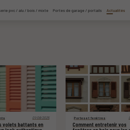
erie pvc / alu / bois / mixte
Portes de garage / portails
Actualités
01/08/2025
nts
Portes et fenêtres
s volets battants en
Comment entretenir vos