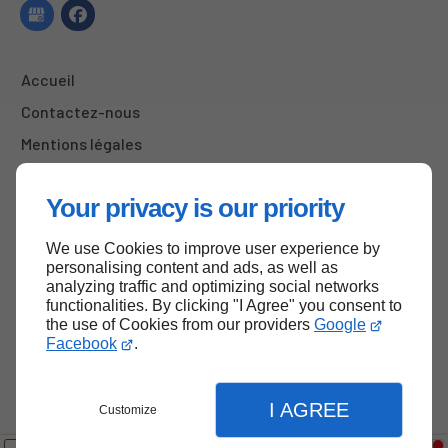
Accueil
Contactez-nous
Mentions légales
Plan du site
Your privacy is our priority
We use Cookies to improve user experience by
Haut de page
personalising content and ads, as well as
analyzing traffic and optimizing social networks
functionalities. By clicking "I Agree" you consent to
the use of Cookies from our providers
Google
Facebook
.
I AGREE
Customize